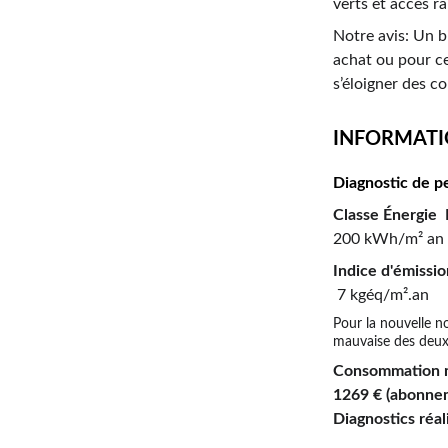
verts et accès r
Notre avis: Un bi
achat ou pour ce
s’éloigner des c
INFORMATI
Diagnostic de p
Classe Énergie  
200 kWh/m² an
Indice d'émissio
 7 kgéq/m².an
Pour la nouvelle no
mauvaise des deux 
Consommation m
1269 € 
(abonnem
Diagnostics réal