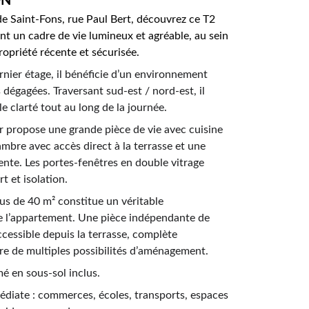
N  
de Saint-Fons, rue Paul Bert, découvrez ce T2 
nt un cadre de vie lumineux et agréable, au sein 
ropriété récente et sécurisée.
ernier étage, il bénéficie d’un environnement 
 dégagées. Traversant sud-est / nord-est, il 
le clarté tout au long de la journée.
ur propose une grande pièce de vie avec cuisine 
mbre avec accès direct à la terrasse et une 
cente. Les portes-fenêtres en double vitrage 
t et isolation.
lus de 40 m² constitue un véritable 
 l’appartement. Une pièce indépendante de 
ccessible depuis la terrasse, complète 
fre de multiples possibilités d’aménagement.
é en sous-sol inclus.
diate : commerces, écoles, transports, espaces 