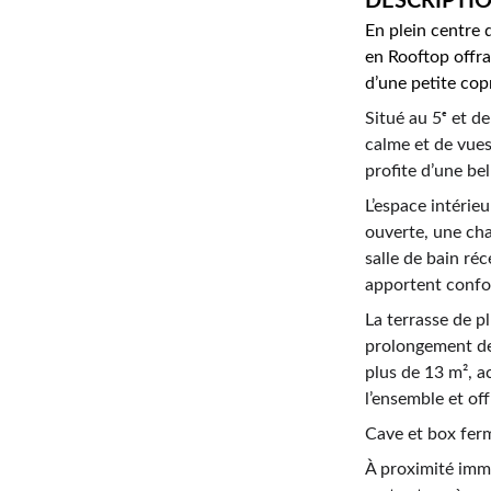
DESCRIPTIO
En plein centre 
en Rooftop offra
d’une petite cop
Situé au 5ᵉ et d
calme et de vues
profite d’une bel
L’espace intérie
ouverte, une cha
salle de bain ré
apportent confor
La terrasse de p
prolongement de
plus de 13 m², a
l’ensemble et of
Cave et box ferm
À proximité immé