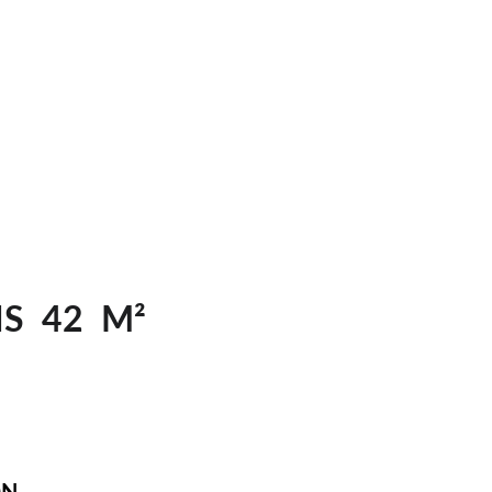
  42  M²