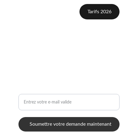
Tarifs 2026
Contact
contactpbimmo@gmail.com
(+33) 06 52 69 14 76
Aide
Votre adresse e-mail ici
Soumettre votre demande maintenant